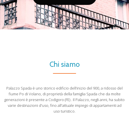
BUTTON
LABEL:PRENOTA
QUI
Chi siamo
Palazzo Spada è uno storico edificio dell’inizio del 900, a ridosso del
fiume Po di Volano, di proprietà della famiglia Spada che da molte
generazioni è presente a Codigoro (FE) . Il Palazzo, negli anni, ha subito
varie destinazioni d'uso, fino all'attuale impiego di appartamenti ad
uso turistico.